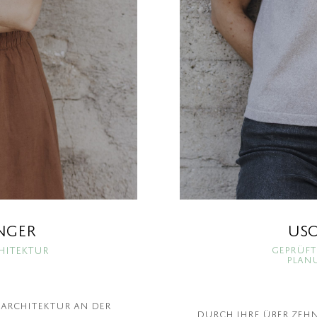
NGER
Usc
chitektur
Geprüft
Planu
narchitektur an der
Durch Ihre über zeh