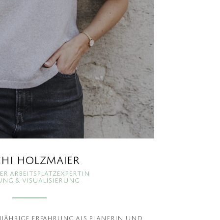
hi Holzmaier
er Arbeitsplatzexpertin
ng & Visualisierung
njährige Erfahrung als Planerin und