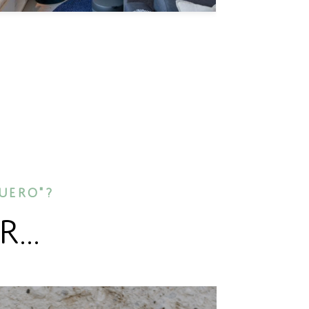
uero"?
...