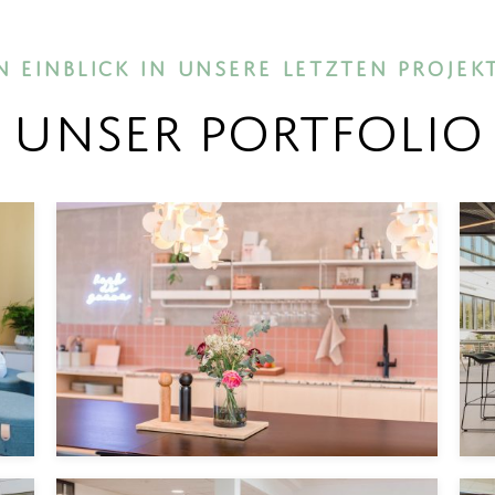
 KREATIVES PLANUNGSBUERO FÜR INNENARCHITE
N EINBLICK IN UNSERE LETZTEN PROJEK
Unser Portfolio